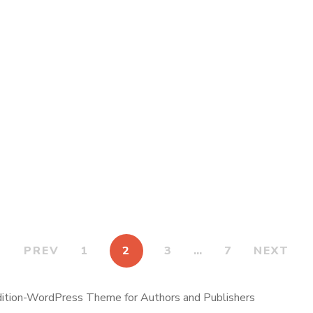
40.000
TND
5.900
TND
x de puzzle formes
L’aventure de Fedy e
géométriques
rhume mystérie
PREV
1
2
3
…
7
NEXT