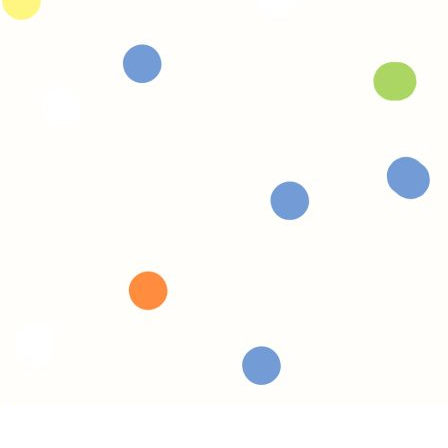
Michèle
je trouve que les titres sont pertinents,
le contenu et le graphisme sympas,
j'aime bien.
Florence - France