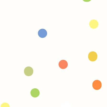
intéressantes, jolis dessins, taille
lettres confortables ainsi que code
couleur lecture et explications de
certains mots appréciables.
Chantal - France
Que ce soit ma fille de 11 ans ou moi-
même, nous adorons les livres de Celi
Edition. Ces derniers m’ont beaucoup
aidé pour gérer le problème de
dyslexie et dyscalculie de ma fille.