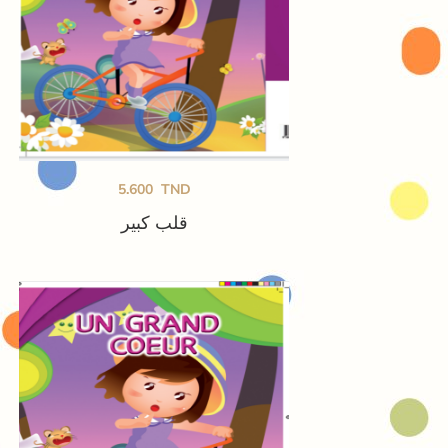
5.600
TND
قلب كبير