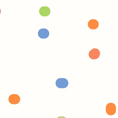
éciables.
 Edition. Ces derniers
e de ma fille.
pas, j'aime bien.