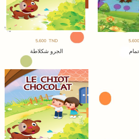
5.600
TND
5.60
حمام
الجرو شكلاطة