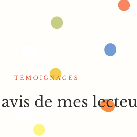
 PATATOUF
ACCEPTER LA DIFFÉRENCE
SAÂDOU LE MAGNIFIQUE
ROMANS POUR ADOS
TÉMOIGNAGES
 PETIT SAVANT
AIDE-MOI À GRANDIR
J
 avis de mes lecteu
es intéressantes, jolis dessins, taille lett