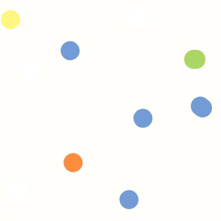
que code couleur lect
Que ce soit ma fille de 11 ans ou 
m’ont beaucoup aidé pour g
je trouve que les titres sont 