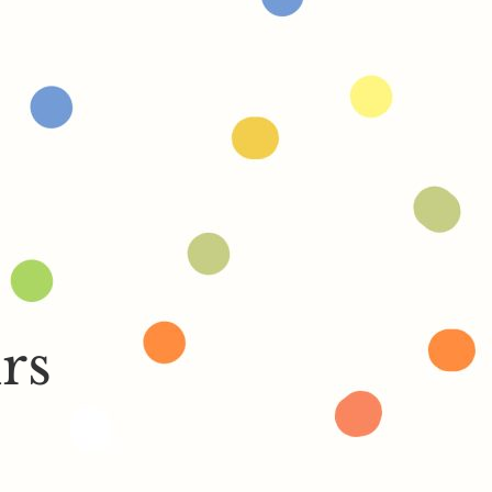
J’AIME MA FAMILLE
 ET JEUNES ADULTES
OUETS EN BOIS
rs
res confortables ainsi