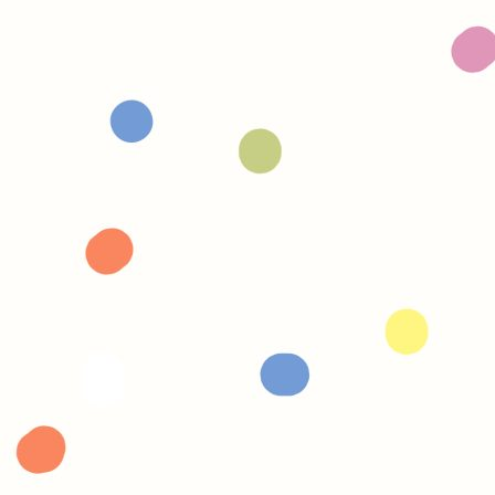
ure et explications de certains mots appr
Chantal - France
moi-même, nous adorons les livres de Celi
érer le problème de dyslexie et dyscalculi
Michèle
pertinents, le contenu et le graphisme sym
Florence - France