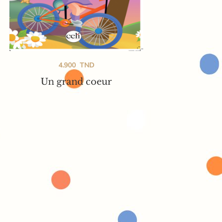
4.900
TND
Un grand coeur