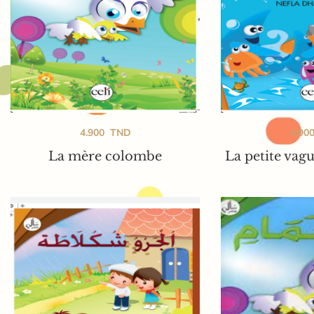
4.900
TND
4.90
La mère colombe
La petite vag