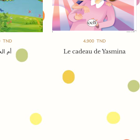
0
TND
4.900
TND
أم ال
Le cadeau de Yasmina