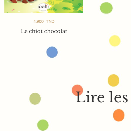
4.900
TND
Le chiot chocolat
CELI ÉDITIONS SÉNÉGAL
NADINE ET
L’AMOUR DES MOTS
100 IDÉES
NOS JEUX ÉDUCATIFS
LE
Lire les
Collection Amour des Mots : histoir