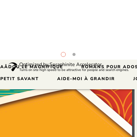
 PATATOUF
ACCEPTER LA DIFFÉRENCE
Optimized by Seraphinite Accelerator
SAÂDOU LE MAGNIFIQUE
ROMANS POUR ADOS
Turns on site high speed to be attractive for people and search engines.
 PETIT SAVANT
AIDE-MOI À GRANDIR
J