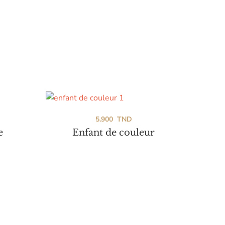
5.900
TND
e
Enfant de couleur
T