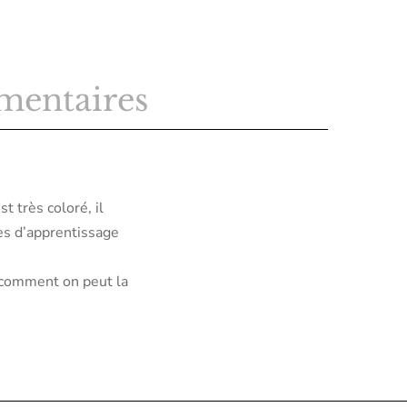
mentaires
t très coloré, il
es d’apprentissage
t comment on peut la