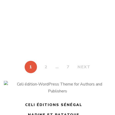
Les aventures de Sanfour : 3 histoires à
découvrir…
3.950
TND
J’apprends et je m’amuse
1
2
…
7
NEXT
CELI ÉDITIONS SÉNÉGAL
NADINE ET PATATOUF