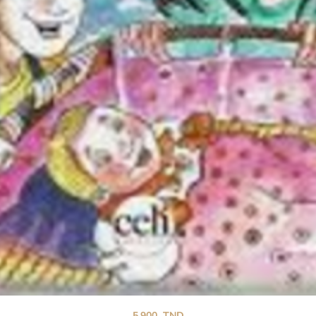
(+216) 52 501 720
contact@celi-edition.net
5.900
TND