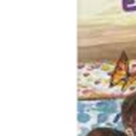
CELI ÉDITIONS SÉNÉGAL
NADINE ET
L’AMOUR DES MOTS
100 IDÉES
NOS JEUX ÉDUCATIFS
LE