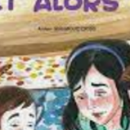
 PATATOUF
ACCEPTER LA DIFFÉRENCE
SAÂDOU LE MAGNIFIQUE
ROMANS POUR ADOS
 PETIT SAVANT
AIDE-MOI À GRANDIR
J