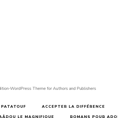
4.000
TND
4.000
TND
u le magnifique aime
Saâdou le magnifique
ses amis
l’eau
 PATATOUF
ACCEPTER LA DIFFÉRENCE
AÂDOU LE MAGNIFIQUE
ROMANS POUR ADOS