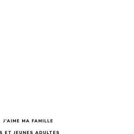
4.000
TND
 écoute
Saâdou le magnifique est
intelligent
J’AIME MA FAMILLE
 ET JEUNES ADULTES