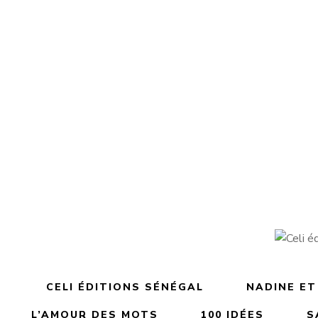
4.000
TND
Saâdou en couleurs Saâdou
Saâdo
et le sport
4.000
TND
Saâdou le magnifique
CELI ÉDITIONS SÉNÉGAL
NADINE ET
L’AMOUR DES MOTS
100 IDÉES
S