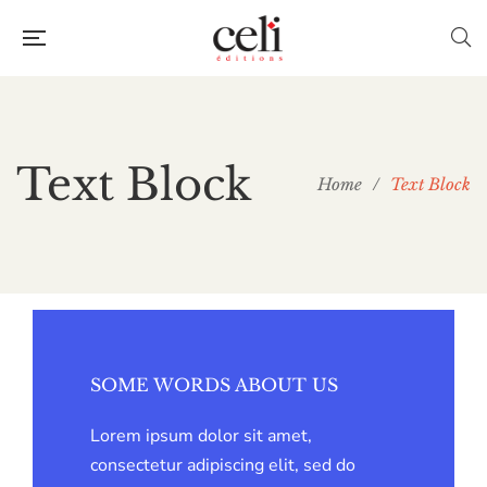
Text Block
Home
/
Text Block
SOME WORDS ABOUT US
Lorem ipsum dolor sit amet,
consectetur adipiscing elit, sed do