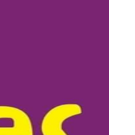
J’AIME MA FAMILLE
 ET JEUNES ADULTES