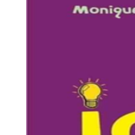
CELI ÉDITIONS SÉNÉGAL
NADINE ET
L’AMOUR DES MOTS
100 IDÉES